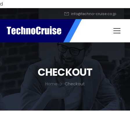
d
info@techno-cruise.co.jp
CHECKOUT
Home
Checkout